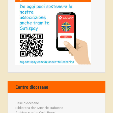
Centro diocesano
Case diocesane
Biblioteca don Michele Trabucco
Archivio storico Carla Rossi