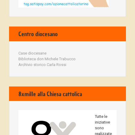
Centro diocesano
Case diocesane
Biblioteca don Michele Trabucco
Archivio storico Carla Rossi
8xmille alla Chiesa cattolica
Tutte le
iniziative
sono
realizzate