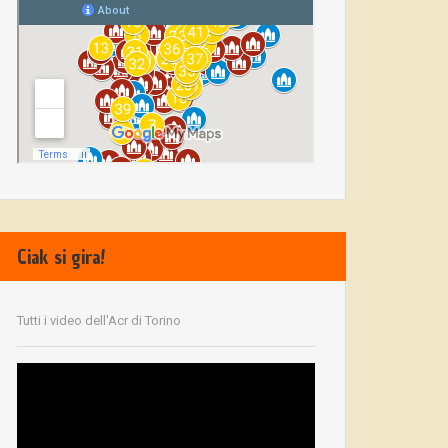
Ciak si gira!
Tutti i video dell'Acr di Torino