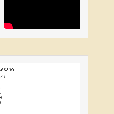
cesano
a
0
0
0
00
0