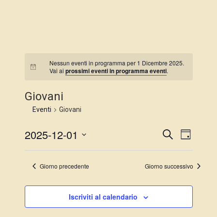
Nessun eventi in programma per 1 Dicembre 2025.
Vai ai
prossimi eventi in programma eventi
.
Giovani
Eventi
Giovani
2025-12-01
E
E
C
G
e
S
i
v
r
v
o
e
c
r
Giorno precedente
Giorno successivo
a
e
l
n
e
e
o
n
z
Iscriviti al calendario
n
i
t