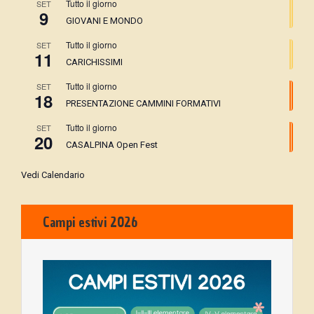
e
Tutto il giorno
SET
a
9
GIOVANI E MONDO
v
z
Tutto il giorno
SET
11
CARICHISSIMI
i
i
Tutto il giorno
SET
o
18
s
PRESENTAZIONE CAMMINI FORMATIVI
n
Tutto il giorno
SET
t
20
CASALPINA Open Fest
e
e
Vedi Calendario
N
Campi estivi 2026
a
v
i