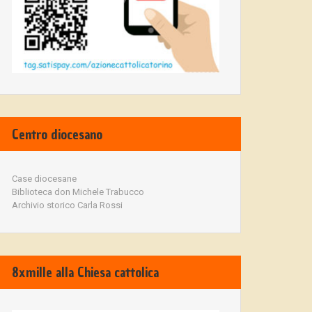
Centro diocesano
Case diocesane
Biblioteca don Michele Trabucco
Archivio storico Carla Rossi
8xmille alla Chiesa cattolica