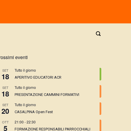
rossimi eventi
Tutto il giorno
SET
18
APERITIVO EDUCATORI ACR
Tutto il giorno
SET
18
PRESENTAZIONE CAMMINI FORMATIVI
Tutto il giorno
SET
20
CASALPINA Open Fest
21:00
-
22:30
OTT
5
FORMAZIONE RESPONSABILI PARROCCHIALI