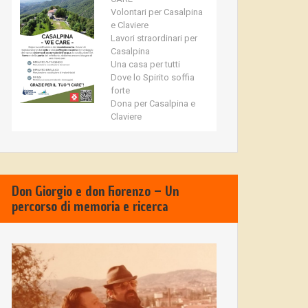
Volontari per Casalpina
e Claviere
Lavori straordinari per
Casalpina
Una casa per tutti
Dove lo Spirito soffia
forte
Dona per Casalpina e
Claviere
Don Giorgio e don Fiorenzo – Un
percorso di memoria e ricerca