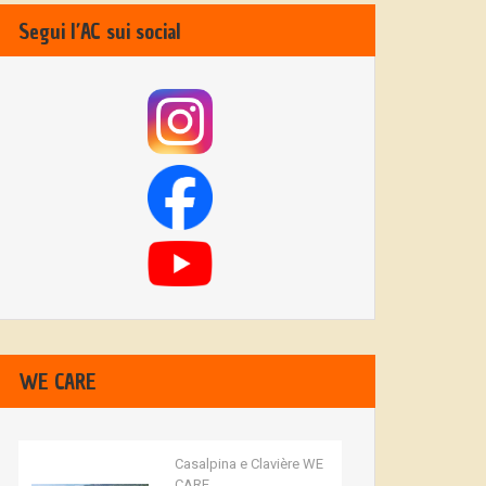
Segui l’AC sui social
WE CARE
Casalpina e Clavière WE
CARE