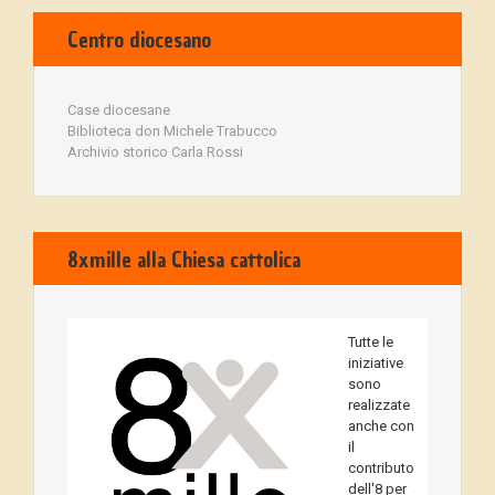
Centro diocesano
Case diocesane
Biblioteca don Michele Trabucco
Archivio storico Carla Rossi
8xmille alla Chiesa cattolica
Tutte le
iniziative
sono
realizzate
anche con
il
contributo
dell'8 per