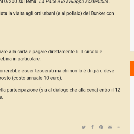
ini 0/200 sul tema “
La Pace e lo sviluppo sostenibile
“.
sta la visita agli orti urbani (e al pollaio) del Bunker con
e alla carta e pagare direttamente lì. Il circolo è
ebina in particolare.
ccorrerebbe esser tesserati ma chi non lo è di già o deve
posto (costo annuale 10 euro).
a partecipazione (sia al dialogo che alla cena) entro il 12
e.