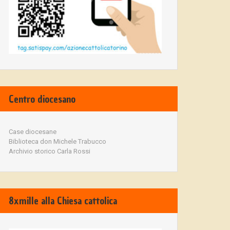
Centro diocesano
Case diocesane
Biblioteca don Michele Trabucco
Archivio storico Carla Rossi
8xmille alla Chiesa cattolica