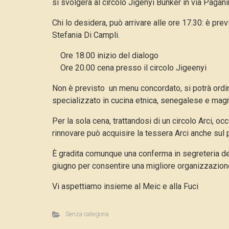
si svolgerà al circolo Jigenyi Bunker in via Pagan
Chi lo desidera, può arrivare alle ore 17.30: è previ
Stefania Di Campli.
Ore 18.00 inizio del dialogo
Ore 20.00 cena presso il circolo Jigeenyi
Non è previsto un menu concordato, si potrà ordinar
specializzato in cucina etnica, senegalese e magr
Per la sola cena, trattandosi di un circolo Arci, o
rinnovare può acquisire la tessera Arci anche sul 
È gradita comunque una conferma in segreteria dell
giugno per consentire una migliore organizzazion
Vi aspettiamo insieme al Meic e alla Fuci
Senza categoria