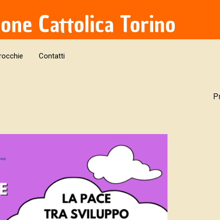
ione Cattolica Torino
rocchie
Contatti
P