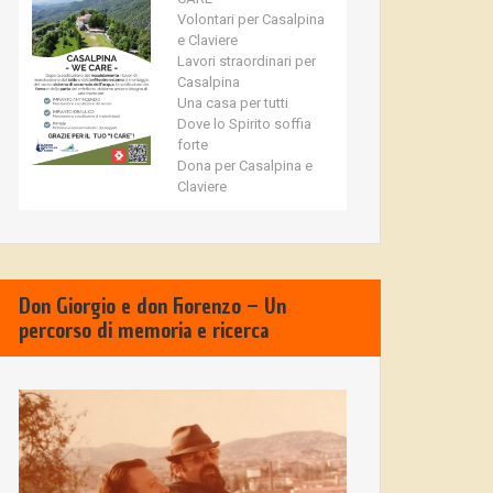
Volontari per Casalpina
e Claviere
Lavori straordinari per
Casalpina
Una casa per tutti
Dove lo Spirito soffia
forte
Dona per Casalpina e
Claviere
Don Giorgio e don Fiorenzo – Un
percorso di memoria e ricerca