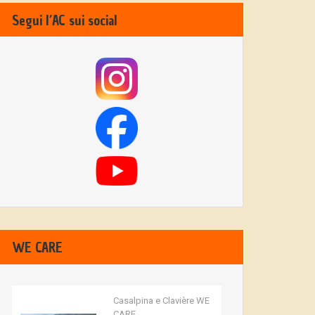
Segui l’AC sui social
WE CARE
Casalpina e Clavière WE
CARE