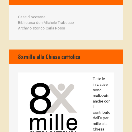
Case diocesane
Biblioteca don Michele Trabucco
Archivio storico Carla Rossi
8xmille alla Chiesa cattolica
Tutte le
iniziative
sono
realizzate
anche con
il
contributo
dell'8 per
mille alla
Chiesa