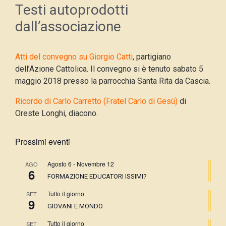
Testi autoprodotti
dall’associazione
Atti del convegno su Giorgio Catti
, partigiano
dell’Azione Cattolica. Il convegno si è tenuto sabato 5
maggio 2018 presso la parrocchia Santa Rita da Cascia.
Ricordo di Carlo Carretto (Fratel Carlo di Gesù)
di
Oreste Longhi, diacono.
Prossimi eventi
Agosto 6
-
Novembre 12
AGO
6
FORMAZIONE EDUCATORI ISSIMI?
Tutto il giorno
SET
9
GIOVANI E MONDO
Tutto il giorno
SET