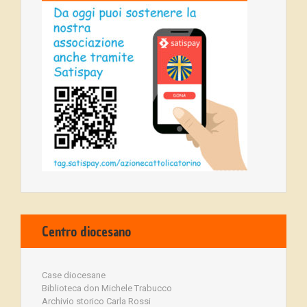
Centro diocesano
Case diocesane
Biblioteca don Michele Trabucco
Archivio storico Carla Rossi