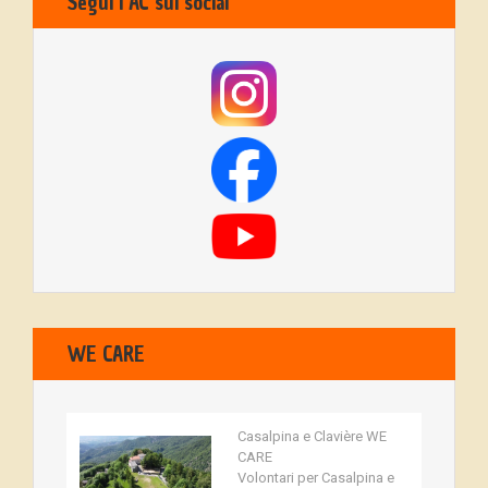
Segui l’AC sui social
WE CARE
Casalpina e Clavière WE
CARE
Volontari per Casalpina e