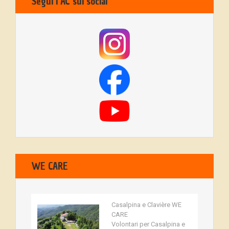
Segui l’AC sui social
WE CARE
Casalpina e Clavière WE
CARE
Volontari per Casalpina e