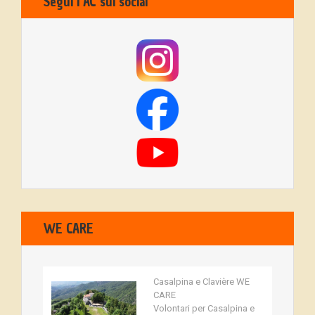
Segui l’AC sui social
WE CARE
Casalpina e Clavière WE
CARE
Volontari per Casalpina e