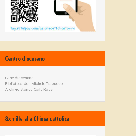
Centro diocesano
Case diocesane
Biblioteca don Michele Trabucco
Archivio storico Carla Rossi
8xmille alla Chiesa cattolica