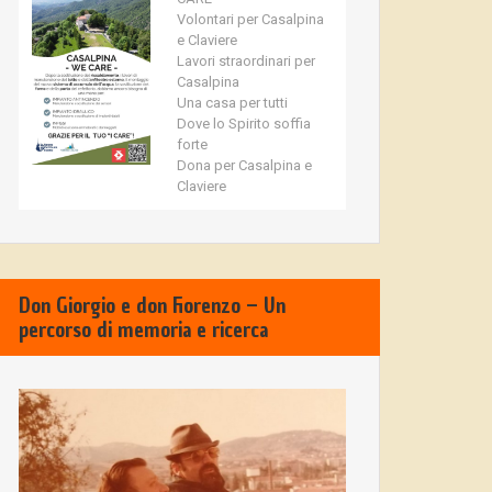
Volontari per Casalpina
e Claviere
Lavori straordinari per
Casalpina
Una casa per tutti
Dove lo Spirito soffia
forte
Dona per Casalpina e
Claviere
Don Giorgio e don Fiorenzo – Un
percorso di memoria e ricerca