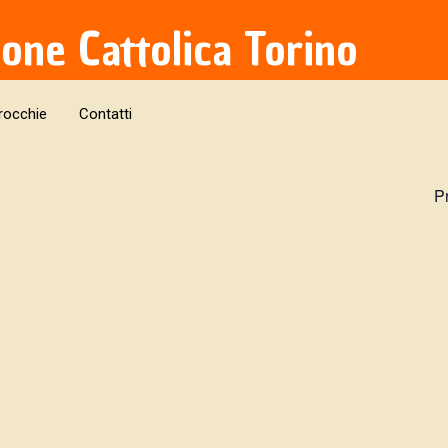
ione Cattolica Torino
rocchie
Contatti
P