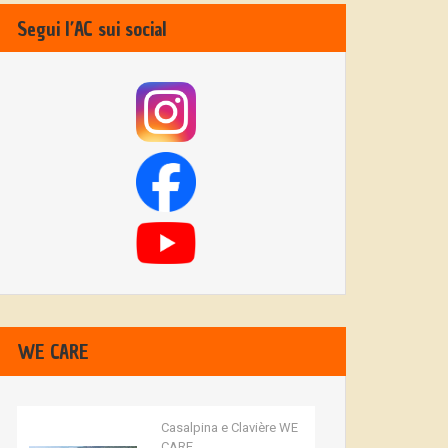
Segui l’AC sui social
WE CARE
Casalpina e Clavière WE
CARE