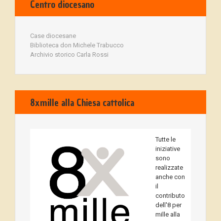
Centro diocesano
Case diocesane
Biblioteca don Michele Trabucco
Archivio storico Carla Rossi
8xmille alla Chiesa cattolica
Tutte le
iniziative
sono
realizzate
anche con
il
contributo
dell'8 per
mille alla