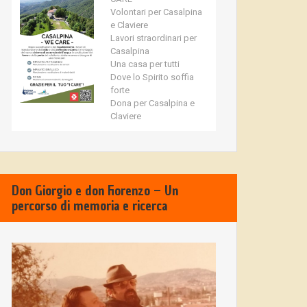
Volontari per Casalpina
e Claviere
Lavori straordinari per
Casalpina
Una casa per tutti
Dove lo Spirito soffia
forte
Dona per Casalpina e
Claviere
Don Giorgio e don Fiorenzo – Un
percorso di memoria e ricerca