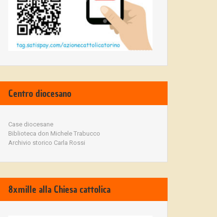
Centro diocesano
Case diocesane
Biblioteca don Michele Trabucco
Archivio storico Carla Rossi
8xmille alla Chiesa cattolica