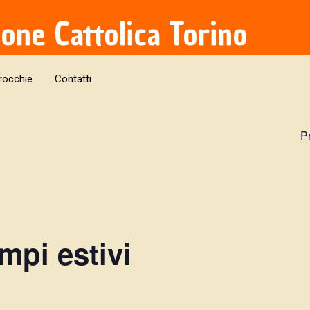
ione Cattolica Torino
rocchie
Contatti
P
mpi estivi