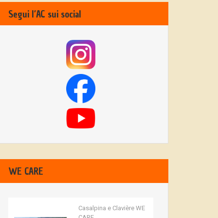
Segui l’AC sui social
WE CARE
Casalpina e Clavière WE
CARE