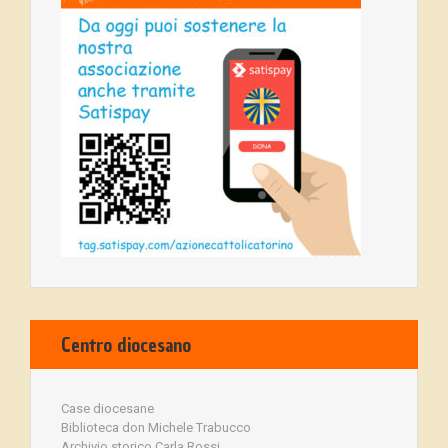
Centro diocesano
Case diocesane
Biblioteca don Michele Trabucco
Archivio storico Carla Rossi