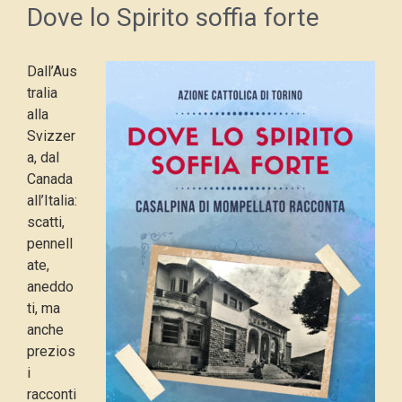
Dove lo Spirito soffia forte
Dall’Aus
tralia
alla
Svizzer
a, dal
Canada
all’Italia:
scatti,
pennell
ate,
aneddo
ti, ma
anche
prezios
i
racconti