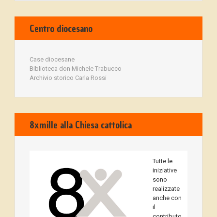
Centro diocesano
Case diocesane
Biblioteca don Michele Trabucco
Archivio storico Carla Rossi
8xmille alla Chiesa cattolica
Tutte le
iniziative
sono
realizzate
anche con
il
contributo