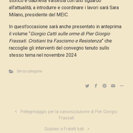
storico e Gabriella Valsesia con uno sguardo
all’attualità; a introdurre e coordinare i lavori sarà Sara
Milano, presidente del MEIC.
In quest’occasione sarà anche presentato in anteprima
il volume “
Giorgio Catti sulle orme di Pier Giorgio
Frassati. Cristiani tra Fascismo e Resistenza
” che
raccoglie gli interventi del convegno tenuto sullo
stesso tema nel novembre 2024
Senza categoria
Pellegrinaggio per la canonizzazione di Pier Giorgio
Frassati
Giubileo e Fratelli tutti