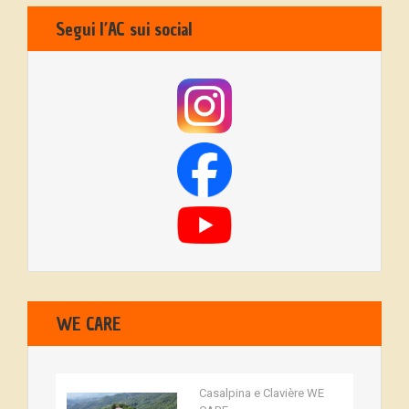
Segui l’AC sui social
WE CARE
Casalpina e Clavière WE