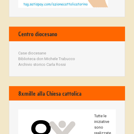
Centro diocesano
Case diocesane
Biblioteca don Michele Trabucco
Archivio storico Carla Rossi
8xmille alla Chiesa cattolica
Tutte le
iniziative
sono
realizzate