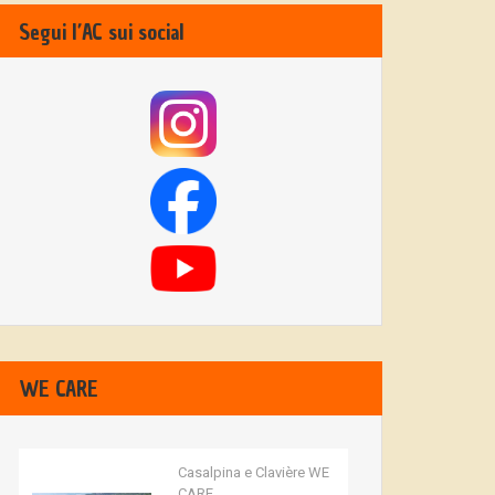
Segui l’AC sui social
WE CARE
Casalpina e Clavière WE
CARE