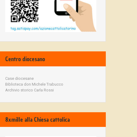
Centro diocesano
Case diocesane
Biblioteca don Michele Trabucco
Archivio storico Carla Rossi
8xmille alla Chiesa cattolica