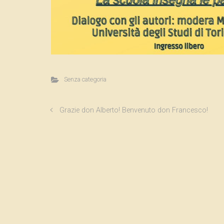
Senza categoria
Grazie don Alberto! Benvenuto don Francesco!