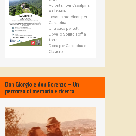
Volontari per Casalpina
e Claviere
Lavori straordinari per
Casalpina
Una casa per tutti
Dove lo Spirito soffia
forte
Dona per Casalpina e
Claviere
Don Giorgio e don Fiorenzo – Un
percorso di memoria e ricerca