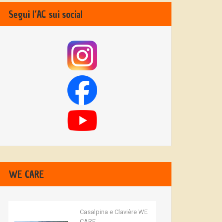
Segui l’AC sui social
WE CARE
Casalpina e Clavière WE
CARE