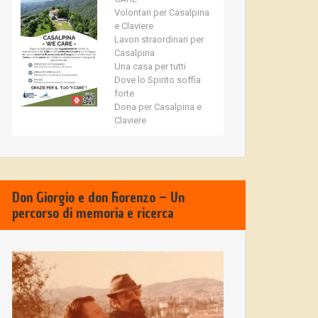
Volontari per Casalpina
e Claviere
Lavori straordinari per
Casalpina
Una casa per tutti
Dove lo Spirito soffia
forte
Dona per Casalpina e
Claviere
Don Giorgio e don Fiorenzo – Un
percorso di memoria e ricerca