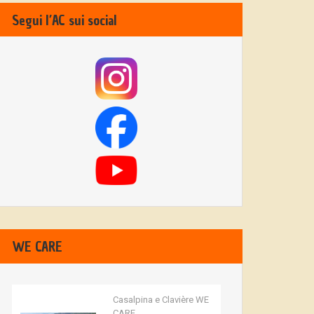
Segui l’AC sui social
WE CARE
Casalpina e Clavière WE
CARE