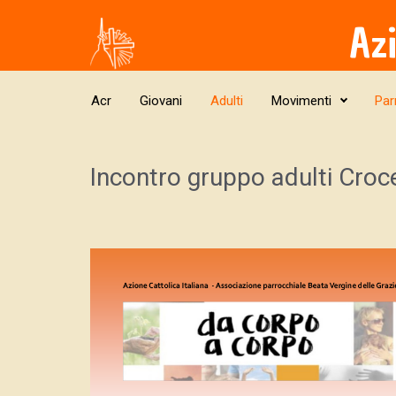
Skip to main content
Az
Acr
Giovani
Adulti
Movimenti
Par
Incontro gruppo adulti Croc