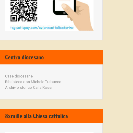
Centro diocesano
Case diocesane
Biblioteca don Michele Trabucco
Archivio storico Carla Rossi
8xmille alla Chiesa cattolica