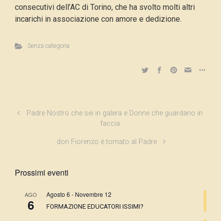
consecutivi dell’AC di Torino, che ha svolto molti altri
incarichi in associazione con amore e dedizione.
Senza categoria
Padre Nostro che sei in galera e Donne che guardano in
faccia.
don Fiorenzo è tornato al Padre
Prossimi eventi
Agosto 6
-
Novembre 12
AGO
6
FORMAZIONE EDUCATORI ISSIMI?