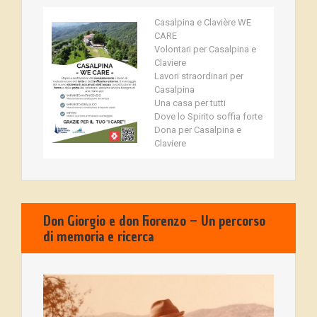
Casalpina e Clavière WE
CARE
Volontari per Casalpina e
Claviere
Lavori straordinari per
Casalpina
Una casa per tutti
Dove lo Spirito soffia forte
Dona per Casalpina e
Claviere
Don Giorgio e don Fiorenzo – Un percorso
di memoria e ricerca