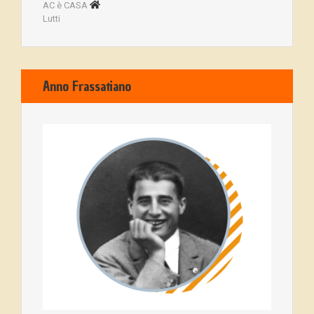
AC è CASA
Lutti
Anno Frassatiano