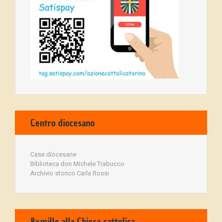
Centro diocesano
Case diocesane
Biblioteca don Michele Trabucco
Archivio storico Carla Rossi
8xmille alla Chiesa cattolica