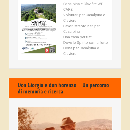
Casalpina e Clavière WE
CARE
Volontari per Casalpina e
Claviere
Lavori straordinari per
Casalpina
Una casa per tutti
Dove lo Spirito soffia forte
Dona per Casalpina e
Claviere
Don Giorgio e don Fiorenzo – Un percorso
di memoria e ricerca