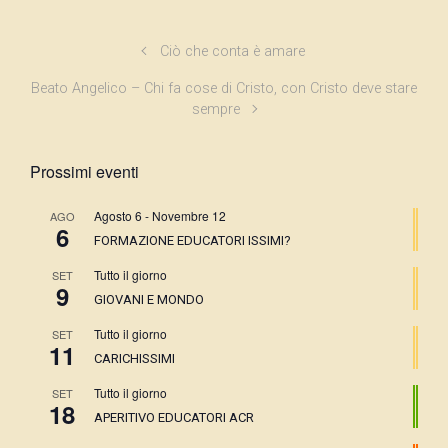
Ciò che conta è amare
Beato Angelico – Chi fa cose di Cristo, con Cristo deve stare
sempre
Prossimi eventi
Agosto 6
-
Novembre 12
AGO
6
FORMAZIONE EDUCATORI ISSIMI?
Tutto il giorno
SET
9
GIOVANI E MONDO
Tutto il giorno
SET
11
CARICHISSIMI
Tutto il giorno
SET
18
APERITIVO EDUCATORI ACR