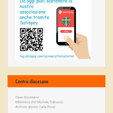
Centro diocesano
Case diocesane
Biblioteca don Michele Trabucco
Archivio storico Carla Rossi