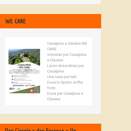
WE CARE
Casalpina e Clavière WE
CARE
Volontari per Casalpina
e Claviere
Lavori straordinari per
Casalpina
Una casa per tutti
Dove lo Spirito soffia
forte
Dona per Casalpina e
Claviere
Don Giorgio e don Fiorenzo – Un