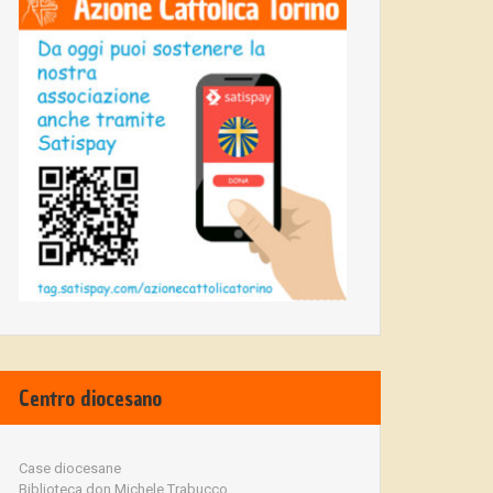
Centro diocesano
Case diocesane
Biblioteca don Michele Trabucco