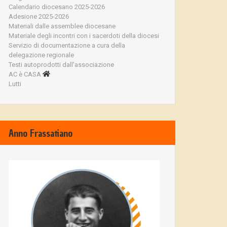
Calendario diocesano 2025-2026
Adesione 2025-2026
Materiali dalle assemblee diocesane
Materiale degli incontri con i sacerdoti della diocesi
Servizio di documentazione a cura della
delegazione regionale
Testi autoprodotti dall'associazione
AC è CASA
Lutti
Anno Frassatiano