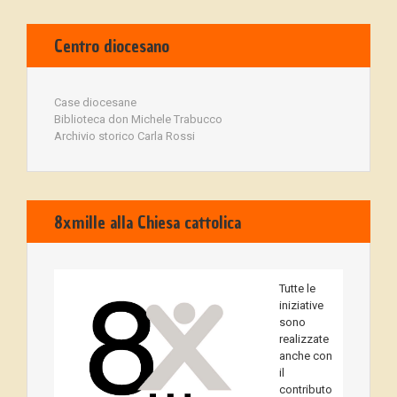
Centro diocesano
Case diocesane
Biblioteca don Michele Trabucco
Archivio storico Carla Rossi
8xmille alla Chiesa cattolica
Tutte le
iniziative
sono
realizzate
anche con
il
contributo