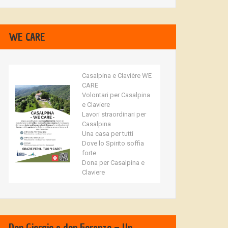
WE CARE
Casalpina e Clavière WE
CARE
Volontari per Casalpina
e Claviere
Lavori straordinari per
Casalpina
Una casa per tutti
Dove lo Spirito soffia
forte
Dona per Casalpina e
Claviere
Don Giorgio e don Fiorenzo – Un