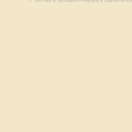
Giornata di Spiritualità e Preghiera di Quaresima AC