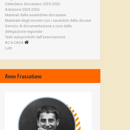
Calendario diocesano 2025-2026
Adesione 2025-2026
Materiali dalle assemblee diocesane
Materiale degli incontri con i sacerdoti della diocesi
Servizio di documentazione a cura della
delegazione regionale
Testi autoprodotti dall'associazione
AC è CASA
Lutti
Anno Frassatiano