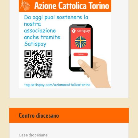
Centro diocesano
Case diocesane