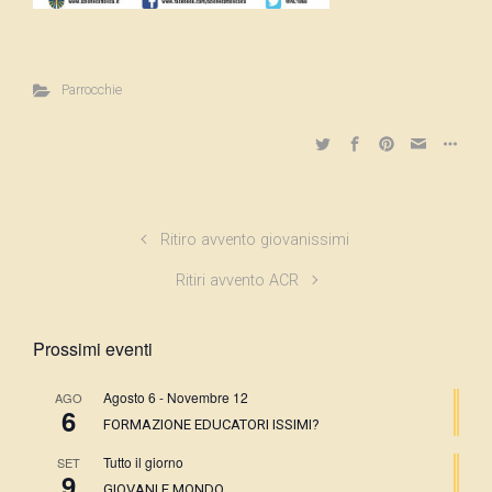
Parrocchie
Ritiro avvento giovanissimi
Ritiri avvento ACR
Prossimi eventi
Agosto 6
-
Novembre 12
AGO
6
FORMAZIONE EDUCATORI ISSIMI?
Tutto il giorno
SET
9
GIOVANI E MONDO