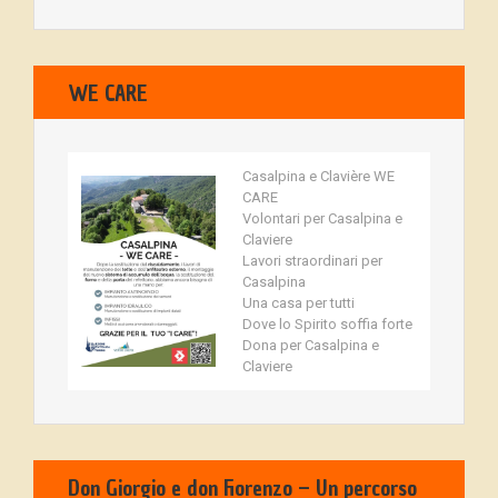
WE CARE
Casalpina e Clavière WE
CARE
Volontari per Casalpina e
Claviere
Lavori straordinari per
Casalpina
Una casa per tutti
Dove lo Spirito soffia forte
Dona per Casalpina e
Claviere
Don Giorgio e don Fiorenzo – Un percorso