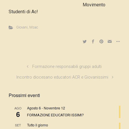
Movimento
Studenti di Ac!
Giovani
,
Msac
Formazione responsabili gruppi adulti
Incontro diocesano educatori ACR e Giovanissimi
Prossimi eventi
Agosto 6
-
Novembre 12
AGO
6
FORMAZIONE EDUCATORI ISSIMI?
Tutto il giorno
SET