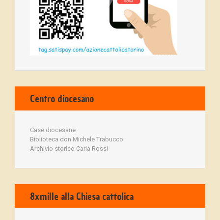
Centro diocesano
Case diocesane
Biblioteca don Michele Trabucco
Archivio storico Carla Rossi
8xmille alla Chiesa cattolica