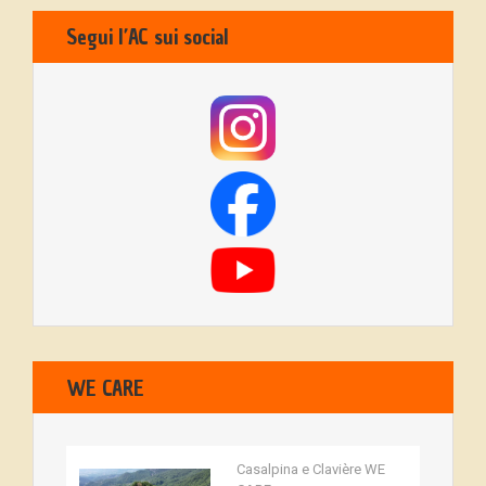
Segui l’AC sui social
WE CARE
Casalpina e Clavière WE