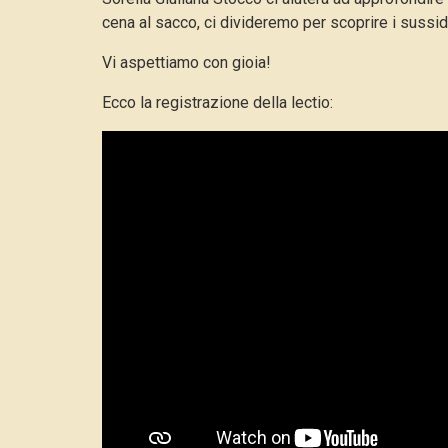
cena al sacco, ci divideremo per scoprire i sussidi
Vi aspettiamo con gioia!
Ecco la registrazione della lectio: