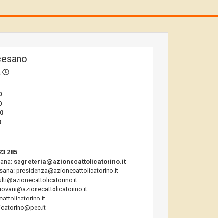
cesano
a
0
0
0
00
0
23 285
sana:
segreteria@azionecattolicatorino.it
sana: presidenza@azionecattolicatorino.it
ulti@azionecattolicatorino.it
giovani@azionecattolicatorino.it
ttolicatorino.it
icatorino@pec.it