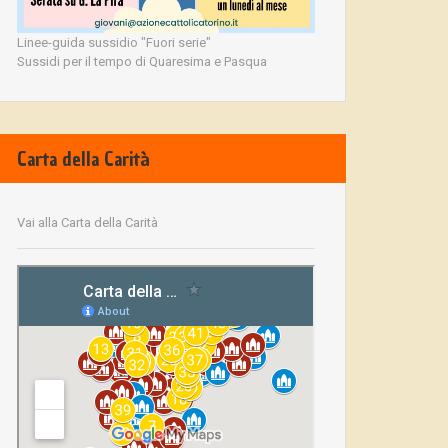
Linee-guida sussidio "Fuori serie"
Sussidi per il tempo di Quaresima e Pasqua
Carta della Carità
Vai alla Carta della Carità