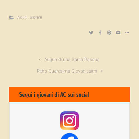
Adulti
,
Giovani
Auguri di una Santa Pasqua
Ritiro Quaresima Giovanissimi
Segui i giovani di AC sui social