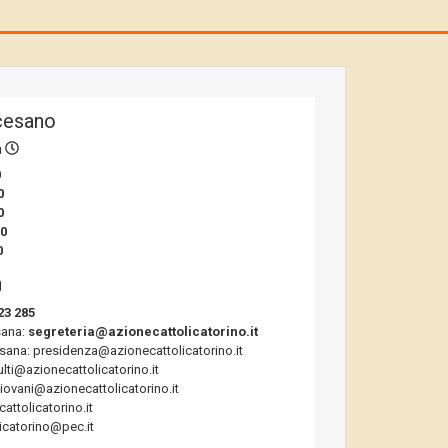
cesano
a
0
0
0
00
0
23 285
sana:
segreteria@azionecattolicatorino.it
sana: presidenza@azionecattolicatorino.it
ulti@azionecattolicatorino.it
giovani@azionecattolicatorino.it
ttolicatorino.it
icatorino@pec.it