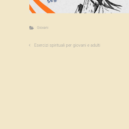
Giovani
Esercizi spirituali per giovani e adulti