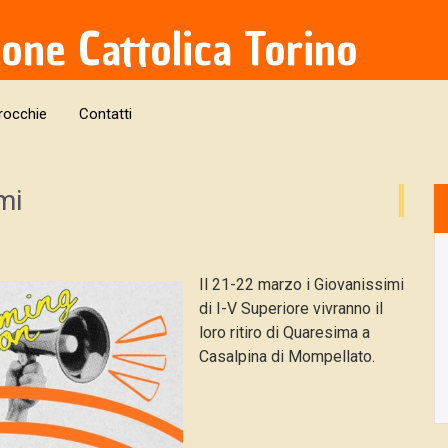
ione Cattolica Torino
rocchie
Contatti
mi
Il 21-22 marzo i Giovanissimi
di I-V Superiore vivranno il
loro ritiro di Quaresima a
Casalpina di Mompellato.