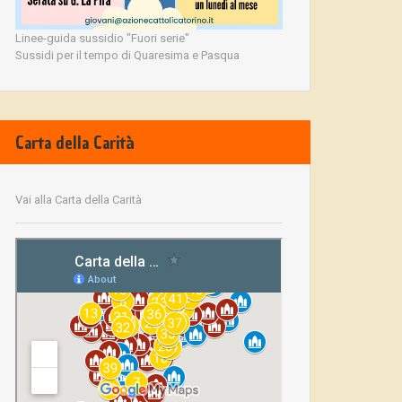
Linee-guida sussidio "Fuori serie"
Sussidi per il tempo di Quaresima e Pasqua
Carta della Carità
Vai alla Carta della Carità