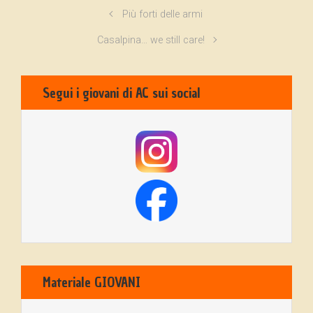
Più forti delle armi
Casalpina… we still care!
Segui i giovani di AC sui social
Materiale GIOVANI