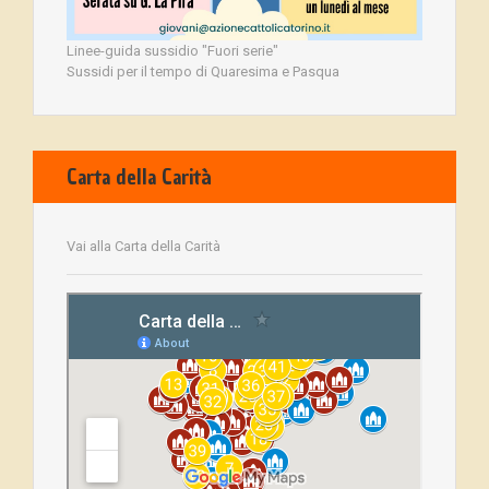
Linee-guida sussidio "Fuori serie"
Sussidi per il tempo di Quaresima e Pasqua
Carta della Carità
Vai alla Carta della Carità