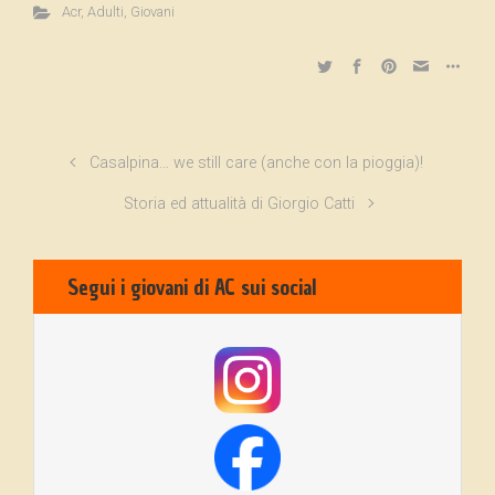
Acr
,
Adulti
,
Giovani
Casalpina… we still care (anche con la pioggia)!
Storia ed attualità di Giorgio Catti
Segui i giovani di AC sui social