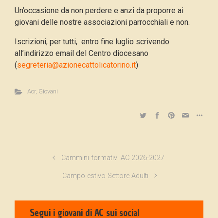
Un’occasione da non perdere e anzi da proporre ai
giovani delle nostre associazioni parrocchiali e non.
Iscrizioni, per tutti, entro fine luglio scrivendo
all’indirizzo email del Centro diocesano
(
segreteria@azionecattolicatorino.it
)
Acr
,
Giovani
Cammini formativi AC 2026-2027
Campo estivo Settore Adulti
Segui i giovani di AC sui social