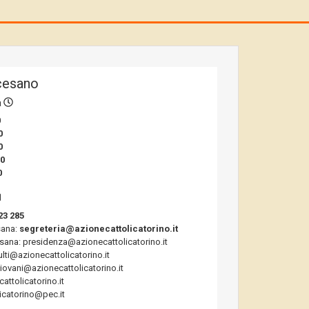
cesano
a
0
0
0
00
0
23 285
sana:
segreteria@azionecattolicatorino.it
sana: presidenza@azionecattolicatorino.it
ulti@azionecattolicatorino.it
giovani@azionecattolicatorino.it
ttolicatorino.it
icatorino@pec.it