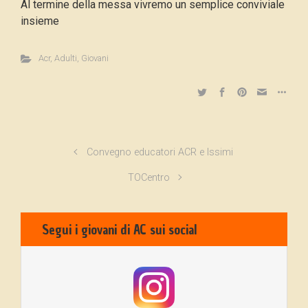
Al termine della messa vivremo un semplice conviviale
insieme
Acr
,
Adulti
,
Giovani
Convegno educatori ACR e Issimi
TOCentro
Segui i giovani di AC sui social