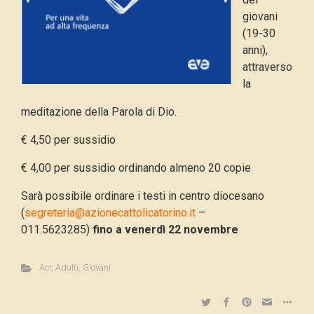
giovani
(19-30
anni),
attraverso
la
meditazione della Parola di Dio.
€ 4,50 per sussidio
€ 4,00 per sussidio ordinando almeno 20 copie
Sarà possibile ordinare i testi in centro diocesano
(
segreteria@azionecattolicatorino.it
–
011.5623285)
fino a venerdì 22 novembre
Acr
,
Adulti
,
Giovani