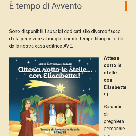
È tempo di Avvento!
Sono disponibili i sussidi dedicati alle diverse fasce
d’età per vivere al meglio questo tempo liturgico, editi
dalla nostra casa editrice AVE.
Attesa
sotto le
stelle…
con
Elisabetta
! 1
Sussidio
di
preghiera
personale
per