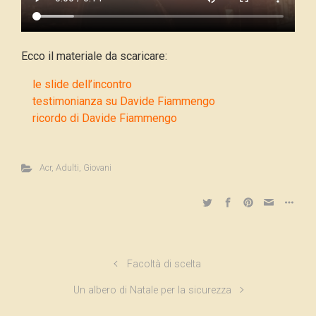
Ecco il materiale da scaricare:
le slide dell’incontro
testimonianza su Davide Fiammengo
ricordo di Davide Fiammengo
Acr
,
Adulti
,
Giovani
Facoltà di scelta
Un albero di Natale per la sicurezza