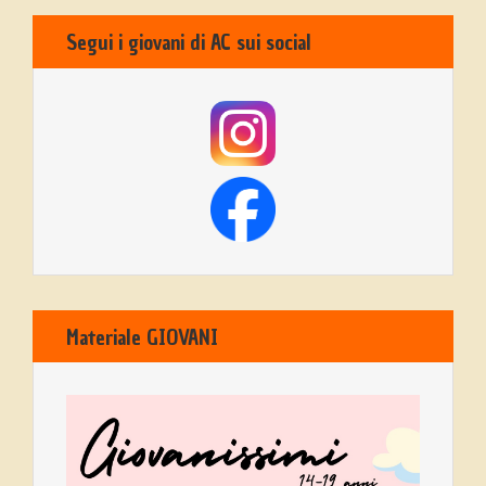
Segui i giovani di AC sui social
Materiale GIOVANI