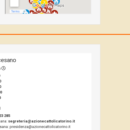
cesano
a
0
0
0
00
0
23 285
sana:
segreteria@azionecattolicatorino.it
sana: presidenza@azionecattolicatorino.it