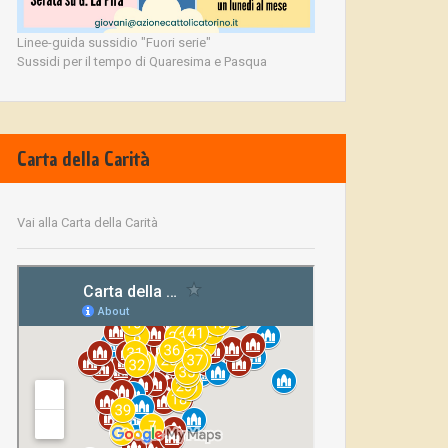
Linee-guida sussidio "Fuori serie"
Sussidi per il tempo di Quaresima e Pasqua
Carta della Carità
Vai alla Carta della Carità