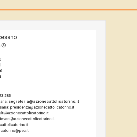
cesano
a
0
0
0
00
0
23 285
sana:
segreteria@azionecattolicatorino.it
sana: presidenza@azionecattolicatorino.it
ulti@azionecattolicatorino.it
giovani@azionecattolicatorino.it
ttolicatorino.it
icatorino@pec.it