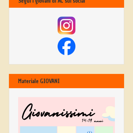
Segui i giovani di AC sui social
Materiale GIOVANI