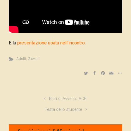
E la
presentazione usata nell’incontro
.
Adulti
,
Giovani
Ritiri di Avvento ACR
Festa dello studente