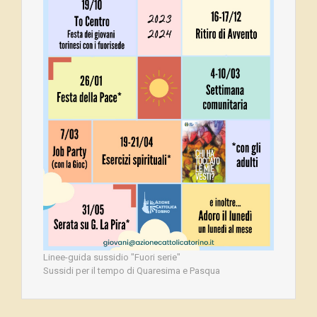
Linee-guida sussidio "Fuori serie"
Sussidi per il tempo di Quaresima e Pasqua