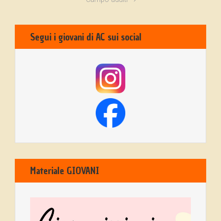
Segui i giovani di AC sui social
Materiale GIOVANI