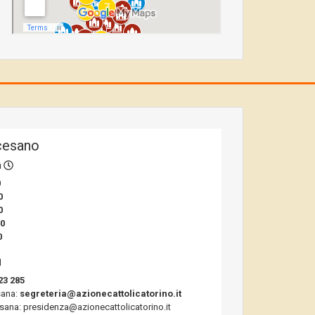
cesano
a
0
0
0
00
0
23 285
sana:
segreteria@azionecattolicatorino.it
sana: presidenza@azionecattolicatorino.it