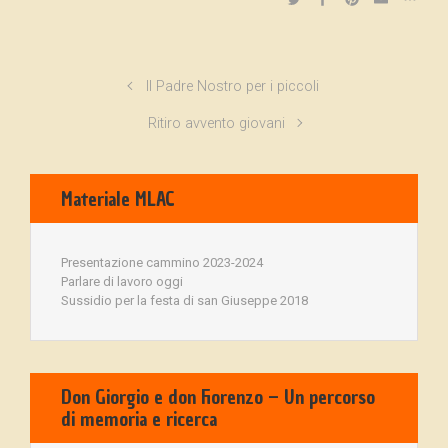
Il Padre Nostro per i piccoli
Ritiro avvento giovani
Materiale MLAC
Presentazione cammino 2023-2024
Parlare di lavoro oggi
Sussidio per la festa di san Giuseppe 2018
Don Giorgio e don Fiorenzo – Un percorso
di memoria e ricerca