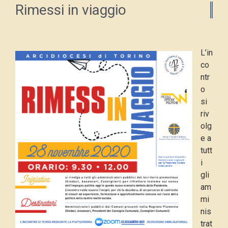
Rimessi in viaggio
L’in
co
ntr
o
si
riv
olg
e a
tutt
i
gli
am
mi
nis
trat