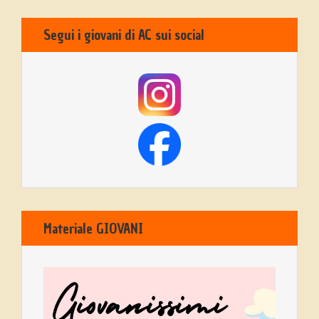
Segui i giovani di AC sui social
Materiale GIOVANI